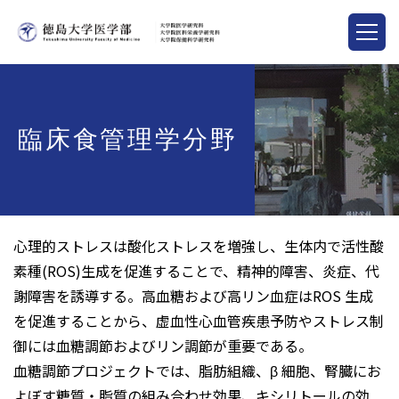
臨床食管理学分野
心理的ストレスは酸化ストレスを増強し、生体内で活性酸
素種(ROS)生成を促進することで、精神的障害、炎症、代
謝障害を誘導する。高血糖および高リン血症はROS 生成
を促進することから、虚血性心血管疾患予防やストレス制
御には血糖調節およびリン調節が重要である。
血糖調節プロジェクトでは、脂肪組織、β 細胞、腎臓にお
よぼす糖質・脂質の組み合わせ効果、キシリトールの効