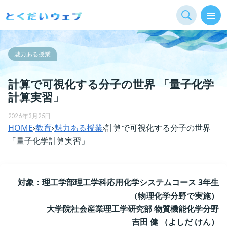
魅力ある授業
計算で可視化する分子の世界 「量子化学
計算実習」
2026年3月25日
HOME
›
教育
›
魅力ある授業
›
計算で可視化する分子の世界
「量子化学計算実習」
対象：理工学部理工学科応用化学システムコース 3年生
（物理化学分野で実施）
大学院社会産業理工学研究部 物質機能化学分野
吉田 健 （よしだ けん）