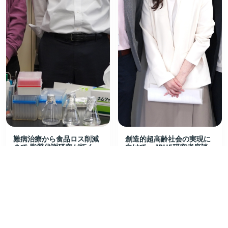
難病治療から食品ロス削減
創造的超高齢社会の実現に
まで 脂質代謝研究が拓く
向けて ～IPHF研究者座談
「創薬・創食」の未来
会～ 後編
最先端研究探訪
特集
2026/7/15
2026/7/28