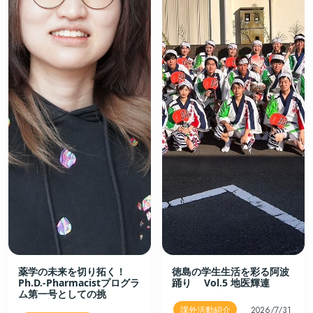
薬学の未来を切り拓く！
徳島の学生生活を彩る阿波
Ph.D.-Pharmacistプログラ
踊り Vol.5 地医輝連
ム第一号としての挑
課外活動紹介
2026/7/31