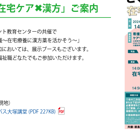
在宅ケア✖漢方」ご案内
ント教育センターの共催で
識～在宅療養に漢方薬を活かそう～」
加においては、展示ブースもございます。
福祉職どなたでもご参加いただけます。
現地）
塚講堂 (PDF 227KB)