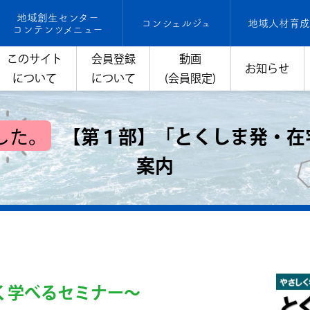
地域創生センター
コンシェルジュ
地域人材育成
コンテンツメニュー
このサイト
会員登録
動画
お知らせ
について
について
(会員限定)
した。
【第１部】「とくしま発・在
案内
く学べるセミナー～