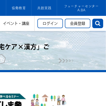
フューチャーセンター
協働教育
共創実践
A.BA
イベント・講座
ログイン
会員登録
宅ケア×漢方」ご