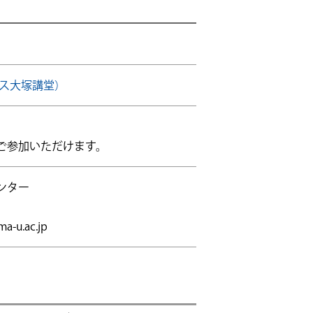
パス大塚講堂）
ご参加いただけます。
ンター
-u.ac.jp