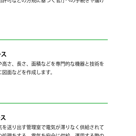
用許可などの方規に基づく官庁への手続きや届け
ース
高さ、長さ、面積などを専門的な機器と技術を
に図面などを作成します。
ース
を送り出す管理室で電気が滞りなく供給されて
の処理をする。電気を安全に供給、運用する際の