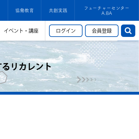
フューチャーセンター
協働教育
共創実践
A.BA
イベント・講座
ログイン
会員登録
するリカレント