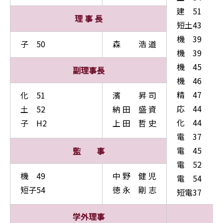
建 51
理 事 長
短土43
機 39
子 50
森 浩 道
機 39
機 45
副理事長
機 46
精 47
化 51
濱 昇 司
応 44
土 52
納 田 盛 資
化 44
子 H2
上 田 哲 史
電 37
電 45
監 事
電 52
機 49
中 野 健 児
電 54
短子54
徳 永 剛 志
短電37
学外理事