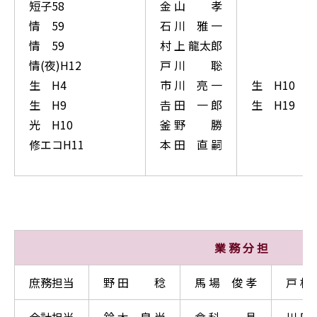
短子58
金 山 孝
情 59
石 川 雅 一
情 59
村 上 龍太郎
情(夜)H12
戸 川 聡
生 H4
市 川 亮 一
生 H10
生 H9
𠮷 田 一 郎
生 H19
光 H10
釜 野 勝
修エコH11
本 田 直 嗣
業 務 分 担
庶務担当
野 田 稔
馬 場 俊 孝
戸 根
会計担当
鈴 木 良 尚
倉 科 昌
川 田