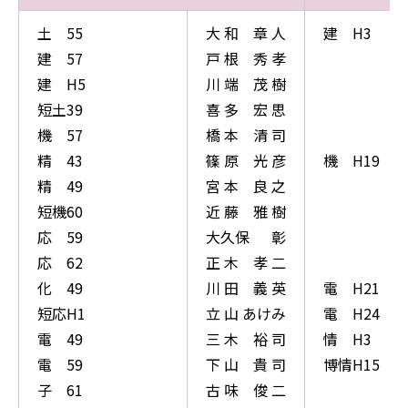
土 55
大 和 章 人
建 H3
建 57
戸 根 秀 孝
建 H5
川 端 茂 樹
短土39
喜 多 宏 思
機 57
橋 本 清 司
精 43
篠 原 光 彦
機 H19
精 49
宮 本 良 之
短機60
近 藤 雅 樹
応 59
大久保 彰
応 62
正 木 孝 二
化 49
川 田 義 英
電 H21
短応H1
立 山 あけみ
電 H24
電 49
三 木 裕 司
情 H3
電 59
下 山 貴 司
博情H15
子 61
古 味 俊 二