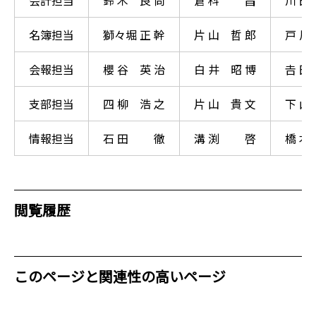
名簿担当
獅々堀 正 幹
片 山 哲 郎
戸 
会報担当
櫻 谷 英 治
白 井 昭 博
𠮷 田
支部担当
四 柳 浩 之
片 山 貴 文
下 山
情報担当
石 田 徹
溝 渕 啓
橋 本
閲覧履歴
このページと関連性の高いページ