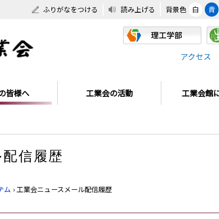
ふりがなをつける
読み上げる
背景色
白
青
アクセス
の皆様へ
工業会の活動
工業会館
ル配信履歴
テム
›
工業会ニュースメール配信履歴