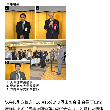
総会に引き続き、16時15分より写楽の会 副会長 丁山俊
彦様による「写楽は阿波藩の能役者なり」と題した講演