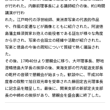
が行われた。内藤前理事長による講師紹介の後、約1時間
講演が行わ
れた。江戸時代の浮世絵師、東洲斎写楽の代表的作品
や、作風の変遷などが画像とともに紹介された。阿波徳
島藩主蜂須賀家お抱えの能役者である証左が様々な角度
から示され、写楽の会設立の経緯や活動が紹介された。
写楽と徳島の今後の周知について質疑で熱く議論され
た。
その後、17時40分より懇親会に移り、大坪理事長、野地
澄晴徳島大学長の挨拶の後、東海支部の竹内鉦造支部長
の乾杯の音頭で懇親会が始まった。歓談中に、平成30年
度春の叙勲で旭日双光章を受章された藤田定吉元理事長
に記念品を贈呈した。最後に、関東支部の新部定夫支部
長の中締めの挨拶があり、懇親会を盛会裏に終了した。