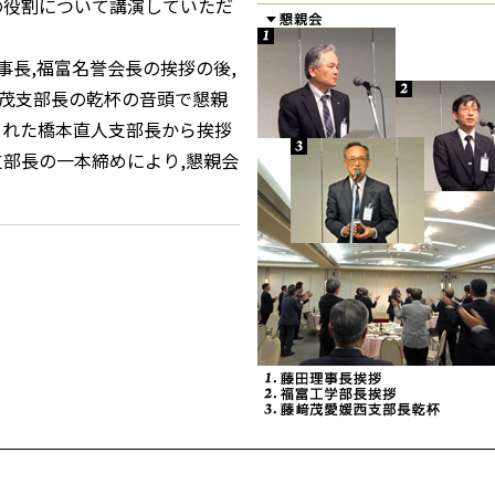
の役割について講演していただ
理事長,福富名誉会長の挨拶の後,
茂支部長の乾杯の音頭で懇親
された橋本直人支部長から挨拶
支部長の一本締めにより,懇親会