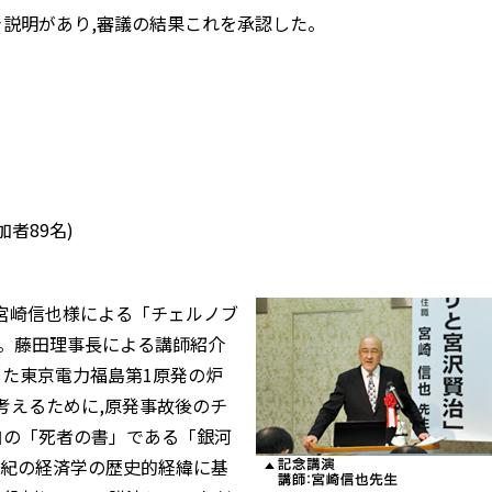
説明があり,審議の結果これを承認した。
加者89名)
の宮崎信也様による「チェルノブ
。藤田理事長による講師紹介
生した東京電力福島第1原発の炉
考えるために,原発事故後のチ
自の「死者の書」である「銀河
世紀の経済学の歴史的経緯に基