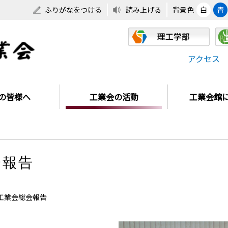
ふりがなをつける
読み上げる
背景色
白
青
アクセス
の皆様へ
工業会の活動
工業会館
会報告
度工業会総会報告