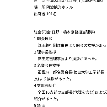
日 時:平成25年5月11日(土)15時～16時
場 所:阿波観光ホテル
出席者:101名
総会(司会 日野・橋本庶務担当理事)
1 開会挨拶
箕田義行副理事長より開会の挨拶があっ
2 理事長挨拶
藤田定吉理事長より挨拶があった。
3 名誉会長挨拶
福富純一郎名誉会長(徳島大学工学部長
長)より挨拶があった。
4 支部長紹介
全国16支部の支部長(代理を含む)およ
紹介があった。
5 議 事