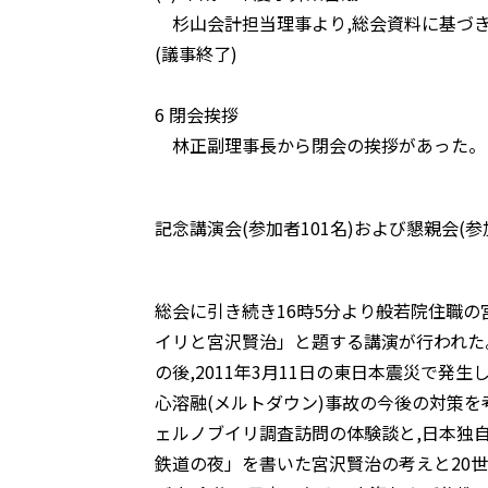
杉山会計担当理事より,総会資料に基づき
(議事終了)
6 閉会挨拶
林正副理事長から閉会の挨拶があった。
記念講演会(参加者101名)および懇親会(参
総会に引き続き16時5分より般若院住職
イリと宮沢賢治」と題する講演が行われた
の後,2011年3月11日の東日本震災で発
心溶融(メルトダウン)事故の今後の対策を
ェルノブイリ調査訪問の体験談と,日本独
鉄道の夜」を書いた宮沢賢治の考えと20