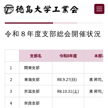
令和８年度支部総会開催状況
支部名
令和8年度
本部お
1
関東支部
2
東海支部
R8.9.27(日)
濱 昇司,重
3
京滋支部
R8.10.31(土)
濱 昇司,安
4
奈良支部