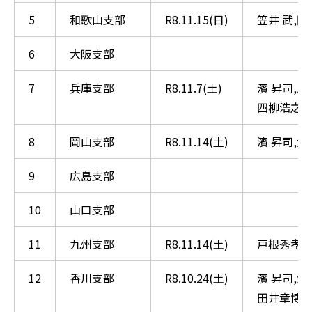
5
和歌山支部
R8.11.15(日)
笠井 武,
6
大阪支部
7
兵庫支部
R8.11.7(土)
濱 昇司,馬
四柳浩之,
8
岡山支部
R8.11.14(土)
濱 昇司,大
9
広島支部
10
山口支部
11
九州支部
R8.11.14(土)
戸根秀孝,
12
香川支部
R8.10.24(土)
濱 昇司,滑
田井章博,