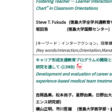
Fostering Teacher ― Learner Interaction
Chart" in Classroom Orientations
Steve T. Fukuda (徳島大学全学共通教
坂田浩 (徳島大学国際センター)
(キーワード：インターアクション，授業
(Key words:Interaction,Orientation,Mand
キャリア形成支援教育プログラムの開発と
研究を通して-(13MB)
Development and evaluation of career a
experience-based medical team treatmen
吉岡昌美，松本尚子，星野由美，日野出大
エンス研究部)
横山正明，市川哲雄 (徳島大学医学部・