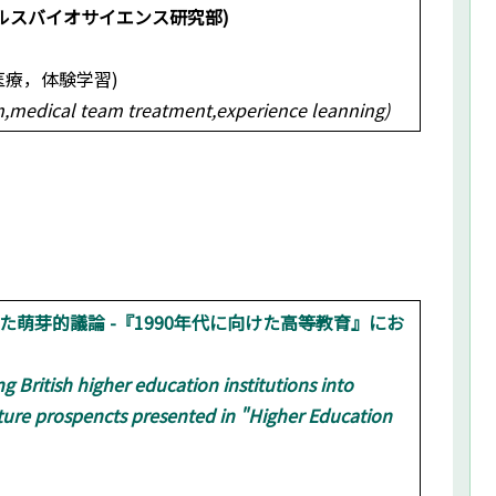
ルスバイオサイエンス研究部)
医療，体験学習)
,medical team treatment,experience leanning)
萌芽的議論 -『1990年代に向けた高等教育』にお
 British higher education institutions into
future prospencts presented in "Higher Education