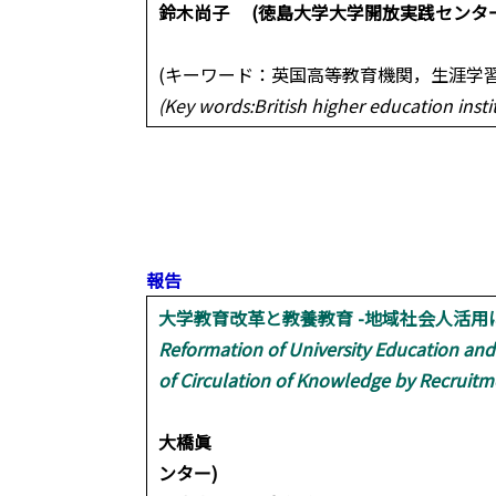
鈴木尚子 (徳島大学大学開放実践センター
(キーワード：英国高等教育機関，生涯学
(Key words:British higher education insti
報告
大学教育改革と教養教育 -地域社会人活用に
Reformation of University Education and
of Circulation of Knowledge by Recruit
大橋眞 (徳島大学総合
ンター)