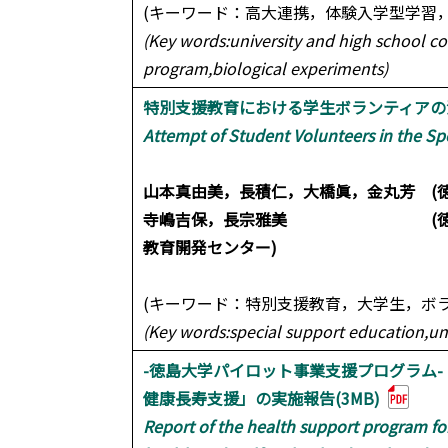
(キーワード：高大連携，体験入学型学習，
(Key words:university and high school c
program,biological experiments)
特別支援教育における学生ボランティアの活
Attempt of Student Volunteers in the Sp
山本真由美，長積仁，大橋眞，金丸芳 (
寺嶋吉保，長宗雅美 (徳島大学
教育開発センター)
(キーワード：特別支援教育，大学生，ボ
(Key words:special support education,uni
-徳島大学パイロット事業支援プログラム
健康長寿支援」の実施報告(3MB)
Report of the health support program for 