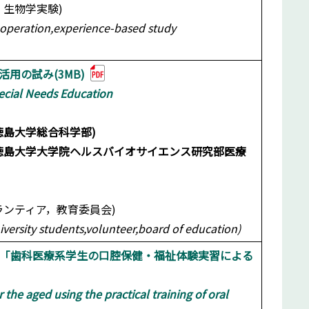
生物学実験)
ooperation,experience-based study
用の試み(3MB)
ecial Needs Education
徳島大学総合科学部)
大学院ヘルスバイオサイエンス研究部医療
ランティア，教育委員会)
versity students,volunteer,board of education)
- 「歯科医療系学生の口腔保健・福祉体験実習による
the aged using the practical training of oral