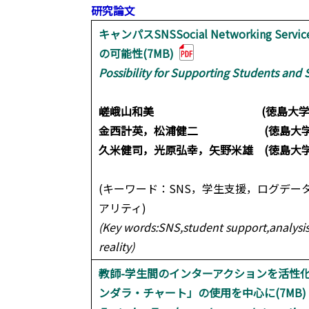
研究論文
キャンパスSNSSocial Networking
の可能性(7MB)
Possibility for Supporting Students an
嵯峨山和美 (徳島大学大学院ソ
金西計英，松浦健二 (徳島大学高
久米健司，光原弘幸，矢野米雄 (徳島大
(キーワード：SNS，学生支援，ログデ
アリティ)
(Key words:SNS,student support,analysis 
reality)
教師-学生間のインターアクションを活性
ンダラ・チャート」の使用を中心に(7MB)