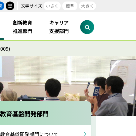
青
黒
文字サイズ
小さく
標準
大きく
創新教育
キャリア
推進部門
支援部門
09)
教育基盤開発部門
教育基盤開発部門について