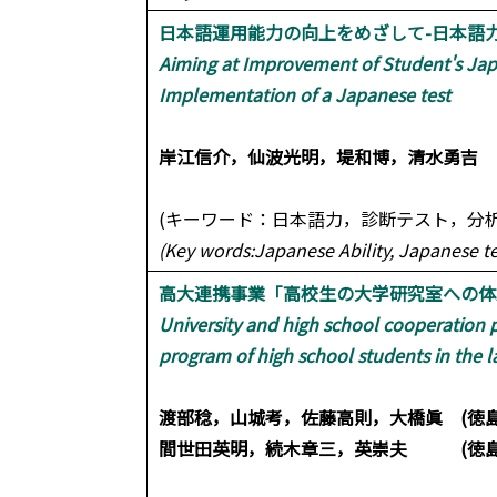
日本語運用能力の向上をめざして-日本語力テ
Aiming at Improvement of Student's Japan
Implementation of a Japanese test
岸江信介，仙波光明，堤和博，清水勇吉 
(キーワード：日本語力，診断テスト，分析
(Key words:Japanese Ability, Japanese tes
高大連携事業「高校生の大学研究室への体験
University and high school cooperation p
program of high school students in the la
渡部稔，山城考，佐藤高則，大橋眞 (徳
間世田英明，続木章三，英崇夫 (徳島