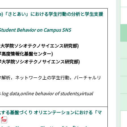
 Service)「さとあい」における学生行動の分析と学生支援
d Student Behavior on Campus SNS
シオテクノサイエンス研究部)
度情報化基盤センター)
学大学院ソシオテクノサイエンス研究部)
ータ解析，ネットワーク上の学生行動，バーチャルリ
log data,online behavior of students,virtual
化する基盤づくり オリエンテーションにおける「マ