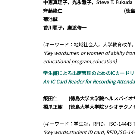
中恵真理子，光永雅子，Steve T. Fuk
齊藤隆仁 (徳島大学総合科学
菊池誠 (徳島大学
香川順子，廣渡修一 (徳島大
(キーワード：地域社会人，大学教育改革，
(Key words:men or women of ability fro
educational program,education)
学生証による出席管理のためのICカードリーダー
An IC Card Reader for Recording Attenda
飯田仁 (徳島大学大学院ヘルスバイオサ
橋爪正樹 (徳島大学大学院ソシオテクノ
(キーワード：学生証，RFID，ISO-14443 Ty
(Key words:student ID card, RFID,ISO-1