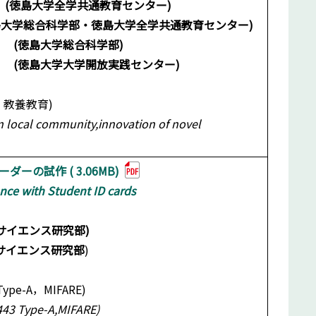
uda (徳島大学全学共通教育センター)
部・徳島大学全学共通教育センター)
総合科学部)
学大学開放実践センター)
教養教育)
m local community,innovation of novel
の試作 ( 3.06MB)
nce with Student ID cards
イエンス研究部)
サイエンス研究部
)
pe-A，MIFARE)
4443 Type-A,MIFARE)