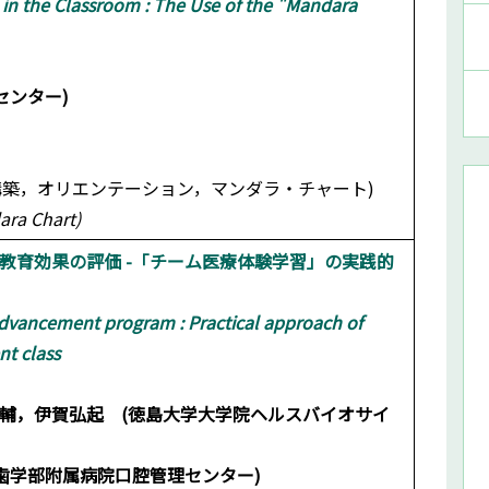
 in the Classroom : The Use of the "Mandara
育センター)
構築，オリエンテーション，マンダラ・チャート)
ara Chart)
教育効果の評価 -「チーム医療体験学習」の実践的
dvancement program : Practical approach of
t class
輔，伊賀弘起 (徳島大学大学院ヘルスバイオサイ
歯学部附属病院口腔管理センター)