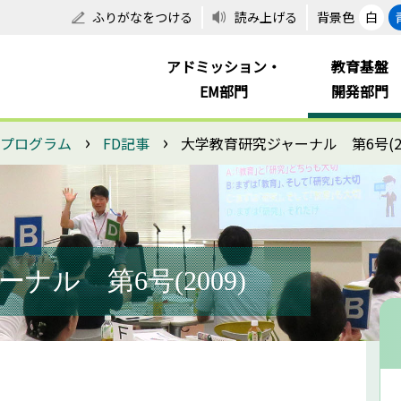
ふりがなをつける
読み上げる
背景色
白
アドミッション・
教育基盤
EM部門
開発部門
›
›
進プログラム
FD記事
大学教育研究ジャーナル 第6号(20
ナル 第6号(2009)