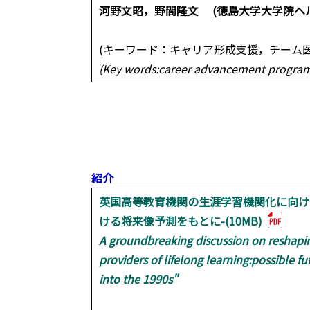
河野文昭，野間隆文 (徳島大学大学院ヘ
(キーワード：キャリア形成支援，チーム
(Key words:career advancement program
紹介
英国高等教育機関の生涯学習機関化に向けた
ける将来像予測をもとに-(10MB)
A groundbreaking discussion on reshaping
providers of lifelong learning:possible 
into the 1990s"