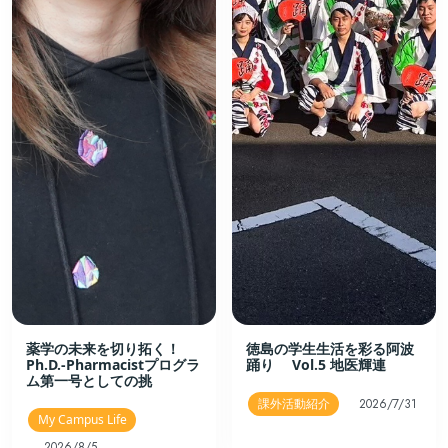
薬学の未来を切り拓く！
徳島の学生生活を彩る阿波
Ph.D.-Pharmacistプログラ
踊り Vol.5 地医輝連
ム第一号としての挑
課外活動紹介
2026/7/31
My Campus Life
2026/8/5