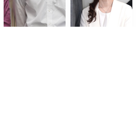
難病治療から食品ロス削減
創造的超高齢社会の実現に
まで 脂質代謝研究が拓く
向けて ～IPHF研究者座談
「創薬・創食」の未来
会～ 後編