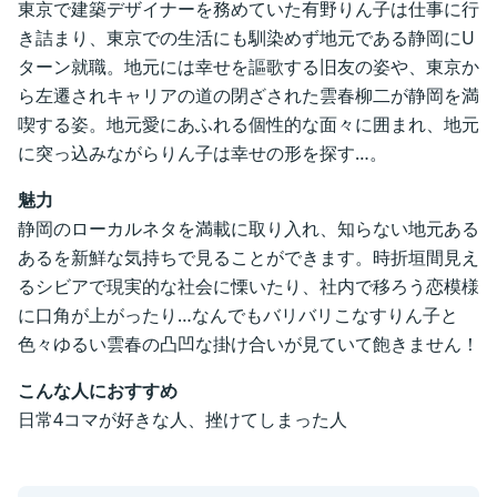
東京で建築デザイナーを務めていた有野りん子は仕事に行
き詰まり、東京での生活にも馴染めず地元である静岡にU
ターン就職。地元には幸せを謳歌する旧友の姿や、東京か
ら左遷されキャリアの道の閉ざされた雲春柳二が静岡を満
喫する姿。地元愛にあふれる個性的な面々に囲まれ、地元
に突っ込みながらりん子は幸せの形を探す…。
魅力
静岡のローカルネタを満載に取り入れ、知らない地元ある
あるを新鮮な気持ちで見ることができます。時折垣間見え
るシビアで現実的な社会に慄いたり、社内で移ろう恋模様
に口角が上がったり…なんでもバリバリこなすりん子と
色々ゆるい雲春の凸凹な掛け合いが見ていて飽きません！
こんな人におすすめ
日常4コマが好きな人、挫けてしまった人