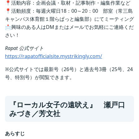
📍活動内容：企画会議・取材・記事制作・編集作業など
📍活動頻度：毎週火曜日18：00～20：00 部室（常三島
キャンパス体育館１階らぱっと編集部）にてミーティング
📩興味のある人はDMまたはメールでお気軽にご連絡くだ
さい！
Rapat 公式サイト
https://rapatofficialsite.mystrikingly.com/
※公式サイトでは最新号（26号）と過去号3冊（25号、24
号、特別号）が閲覧できます。
『ローカル女子の遠吠え』 瀬戸口
みづき／
芳文社
あらすじ