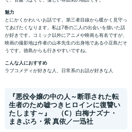
魅力
とにかくかわいいお話です。第三者目線から暖かく見守っ
てあげたくなります。私は7巻の二人の出会いを描いた話
が好きです。コミック以外にアニメや映画も有名ですが、
映画の撮影地は作者の山本先生の出身地である小豆島だそ
うです。徳島からも行きやすいですね。
こんな人におすすめ
ラブコメディが好きな人、日常系のお話が好きな人
『悪役令嬢の中の人～断罪された転
生者のため嘘つきヒロインに復讐い
たします～』 （C
）白梅ナズナ・
まきぶろ・紫
真依／
一迅社