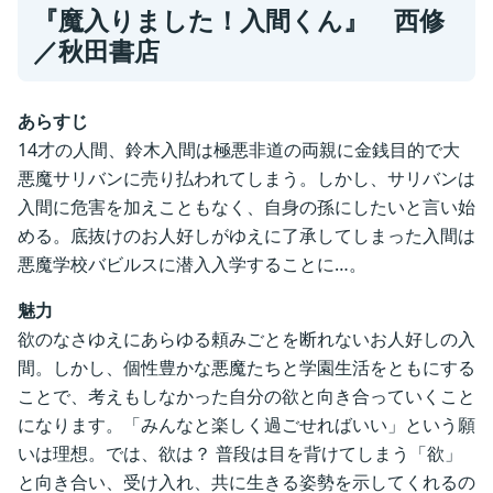
『魔入りました！入間くん』 西修
／
秋田書店
あらすじ
14才の人間、鈴木入間は極悪非道の両親に金銭目的で大
悪魔サリバンに売り払われてしまう。しかし、サリバンは
入間に危害を加えこともなく、自身の孫にしたいと言い始
める。底抜けのお人好しがゆえに了承してしまった入間は
悪魔学校バビルスに潜入入学することに…。
魅力
欲のなさゆえにあらゆる頼みごとを断れないお人好しの入
間。しかし、個性豊かな悪魔たちと学園生活をともにする
ことで、考えもしなかった自分の欲と向き合っていくこと
になります。「みんなと楽しく過ごせればいい」という願
いは理想。では、欲は？ 普段は目を背けてしまう「欲」
と向き合い、受け入れ、共に生きる姿勢を示してくれるの