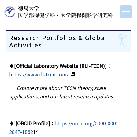
Research Portfolios & Global
Activities
♦[Official Laboratory Website (RLI-TCCN)]：
https://www.rli-tccn.com/
Explore more about TCCN theory, scale
applications, and our latest research updates.
♦
[ORCID Profile]
：
https://orcid.org/0000-0002-
2847-1862