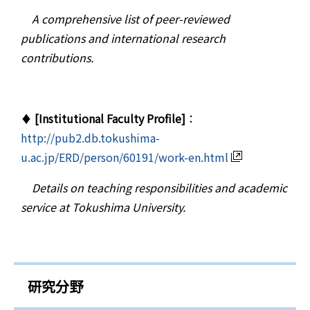
A comprehensive list of peer-reviewed
publications and international research
contributions.
♦
[Institutional Faculty Profile]
：
http://pub2.db.tokushima-
u.ac.jp/ERD/person/60191/work-en.html
Details on teaching responsibilities and academic
service at Tokushima University.
研究分野