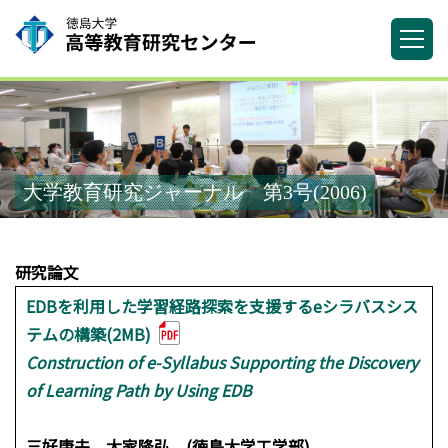
大学教育研究ジャーナル 第3号(2006)
研究論文
EDBを利用した学習経路探索を支援するeシラバスシス
テムの構築(2MB)
Construction of e-Syllabus Supporting the Discovery
of Learning Path by Using EDB
三好康夫，大家隆弘 (徳島大学工学部)