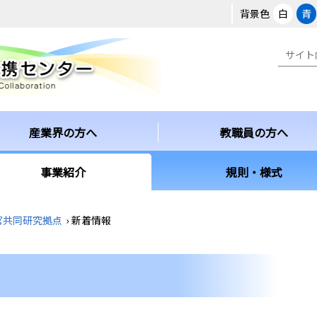
背景色
白
青
産業界の方へ
教職員の方へ
事業紹介
規則・様式
官共同研究拠点
›
新着情報