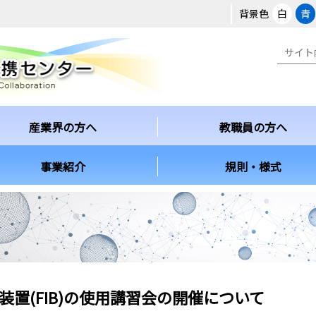
背景色
白
青
産業界の方へ
教職員の方へ
事業紹介
規則・様式
測装置(FIB)の使用講習会の開催について