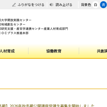
ふりがなをつける
読み上げる
背景色
白
青
人材育成
協働教育
共創
秋冬期】2026年秋冬期公開講座受講生募集を開始しました