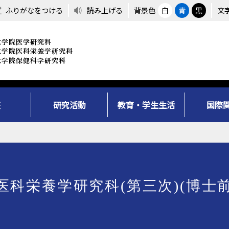
ふりがなをつける
読み上げる
背景色
白
青
黒
文
座
研究活動
教育・学生生活
国際
医科栄養学研究科(第三次)(博士