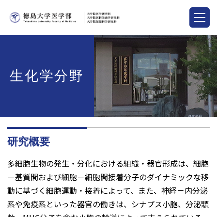
生化学分野
研究概要
多細胞生物の発生・分化における組織・器官形成は、細胞
－基質間および細胞－細胞間接着分子のダイナミックな移
動に基づく細胞運動・接着によって、また、神経－内分泌
系や免疫系といった器官の働きは、シナプス小胞、分泌顆