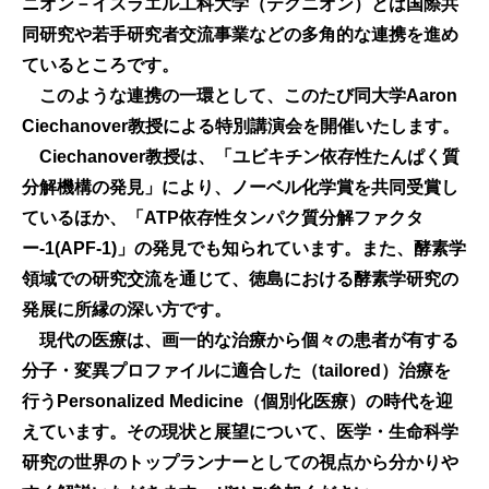
ニオン－イスラエル工科大学（テクニオン）とは国際共
同研究や若手研究者交流事業などの多角的な連携を進め
ているところです。
このような連携の一環として、このたび同大学Aaron
Ciechanover教授による特別講演会を開催いたします。
Ciechanover教授は、「ユビキチン依存性たんぱく質
分解機構の発見」により、ノーベル化学賞を共同受賞し
ているほか、「ATP依存性タンパク質分解ファクタ
ー-1(APF-1)」の発見でも知られています。また、酵素学
領域での研究交流を通じて、徳島における酵素学研究の
発展に所縁の深い方です。
現代の医療は、画一的な治療から個々の患者が有する
分子・変異プロファイルに適合した（tailored）治療を
行うPersonalized Medicine（個別化医療）の時代を迎
えています。その現状と展望について、医学・生命科学
研究の世界のトップランナーとしての視点から分かりや