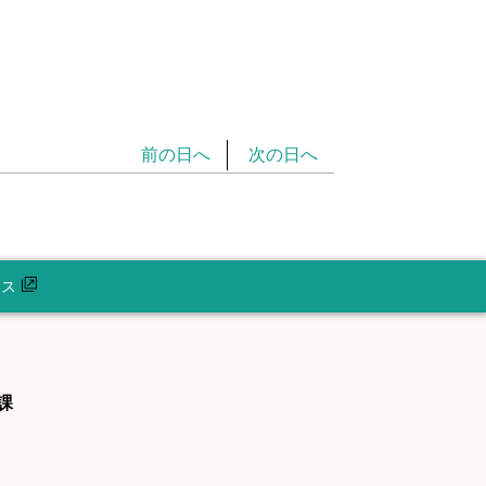
前の日へ
次の日へ
セス
課