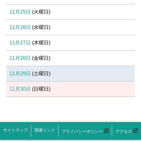
11月25日
(
火
曜日
)
11月26日
(
水
曜日
)
11月27日
(
木
曜日
)
11月28日
(
金
曜日
)
11月29日
(
土
曜日
)
11月30日
(
日
曜日
)
サイトマップ
関連リンク
プライバシーポリシー
アクセス