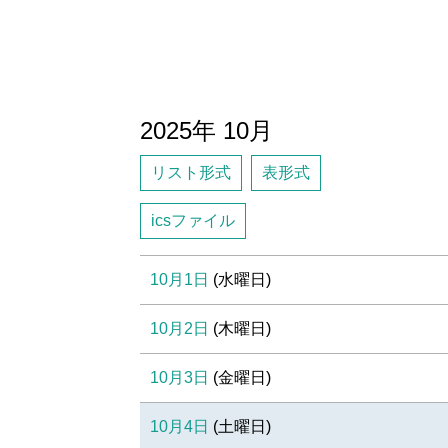
2025年
10月
リスト形式
表形式
icsファイル
10月1日
(
水
曜日
)
10月2日
(
木
曜日
)
10月3日
(
金
曜日
)
10月4日
(
土
曜日
)