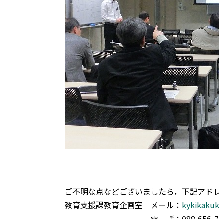
ご不明な点などございましたら，下記アド
教育支援課教育企画室 メール：
kykikakuk
電 話：088-656-7679 内