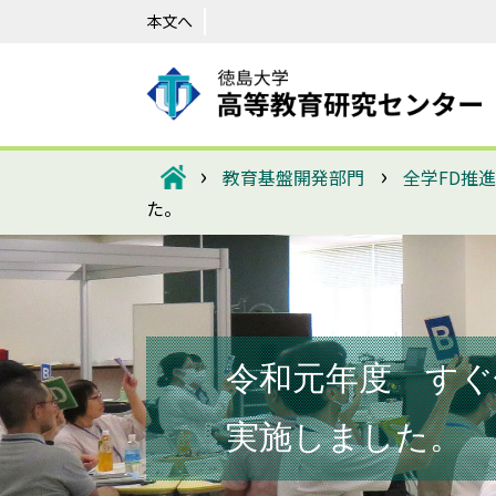
本文へ
›
›
教育基盤開発部門
全学FD推
た。
令和元年度 すぐ
実施しました。