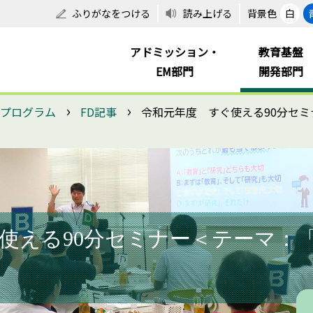
ふりがなをつける
読み上げる
背景色
白
アドミッション・
教育基盤
EM部門
開発部門
›
›
進プログラム
FD記事
令和元年度 すぐ使える90分セ
使える90分セミナー＜テーマ：