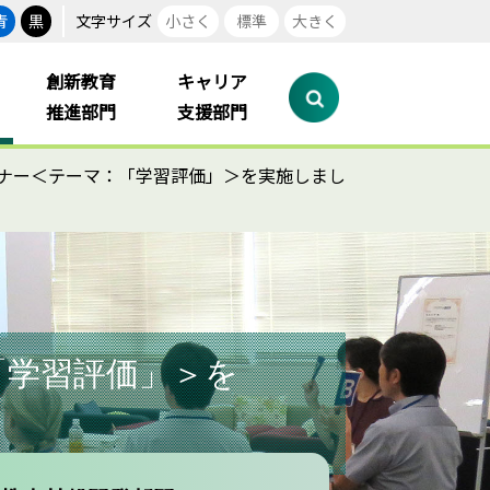
青
黒
文字サイズ
小さく
標準
大きく
創新教育
キャリア
推進部門
支援部門
ミナー＜テーマ：「学習評価」＞を実施しまし
「学習評価」＞を