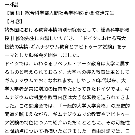
ー3階)
【講 師】総合科学部人間社会学科教授 桂 修治先生
【内 容】
諸外国における教育事情特別研究会として、総合科学部教
授 桂修治先生にお越しいただき、「ドイツにおける高大
接続の実情-ギムナジウム教育とアビトゥーア試験」をテ
ーマとした勉強会を開催しました。
ドイツでは、いわゆるリベラル・アーツ教育は大学に属す
るものと考えられておらず、大学への導入教育は主として
ギムナジウムでおこなわれます。しかし 70年代以来、大
学入学者が常に増加の傾向をたどってきたドイツでは、ギ
ムナジウムの制度や教育内容は大きな転換を迫られてきま
した。この勉強会では、「一般的大学入学資格」の歴史的
変遷を踏まえながら、ギムナジウムでの教育やアビトゥー
ア試験の特色について紹介いただくとともに、その可能性
と問題点について指摘いただきました。自由討論では、日