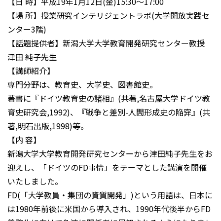
【日 時】平成19年1月12日(金)15:30～17:00
【場 所】授業研究インテリジェントラボ(大学開放実践セ
ンター3階)
【話題提供者】新潟大学大学教育開発研究センター教授
津田 純子先生
【講師紹介】
専門分野は、教育史、大学史、図書館史。
著書に『ドイツ教育史の諸相』(共著,名古屋大学ドイツ教
育史研究会,1992)、『戦争と差別-人間形成史の陥穽』(共
著,明石出版,1998)等。
【内 容】
新潟大学大学教育開発研究センターから津田純子先生をお
迎えし、「ドイツのFD事情」をテーマとした講演を開催
いたしました。
FD(「大学教員・集団の資質開発」)という用語は、日本に
は1980年前後に米国から導入され、1990年代後半からFD