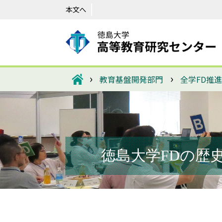
本文へ
›
›
教育基盤開発部門
全学FD推
徳島大学FDの歴史Vol