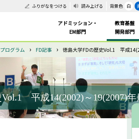
ふりがなをつける
読み上げる
背景色
白
アドミッション・
教育基盤
EM部門
開発部門
›
›
進プログラム
FD記事
徳島大学FDの歴史Vol.1 平成14(20
.1 平成14(2002)～19(2007)