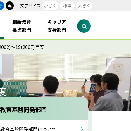
青
黒
文字サイズ
小さく
標準
大きく
創新教育
キャリア
推進部門
支援部門
02)～19(2007)年度
年度
教育基盤開発部門
教育基盤開発部門について