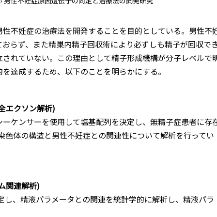
›
男性不妊症原因遺伝子の同定と治療法の開発研究
男性不妊症の治療法を開発することを目的としている。男性不
ておらず、また精巣内精子回収術により必ずしも精子が回収で
立されていない。この理由として精子形成機構が分子レベルで
的を達成するため、以下のことを明らかにする。
全エクソン解析)
シーケンサーを使用して塩基配列を決定し、無精子症患者に存
、Y染色体の構造と男性不妊症との関連性について解析を行ってい
ム関連解析)
決定し、精液パラメータとの関連を統計学的に解析し、精液パラ