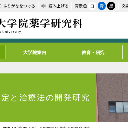
ふりがなをつける
読み上げる
背景色
白
青
黒
文
大学院案内
教育・研究
同定と治療法の開発研究