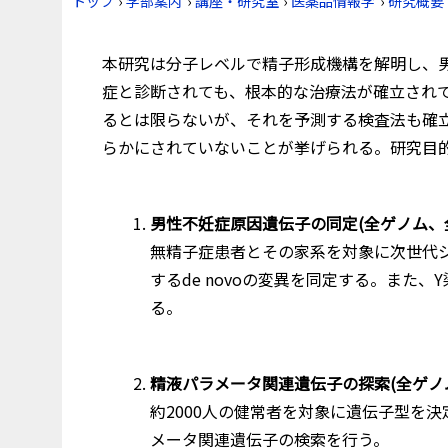
トップ
›
学部案内
›
講座・研究室
›
医薬品情報学
›
研究概要
本研究は分子レベルで精子形成機構を解明し、
症と診断されても、根本的な治療法が確立され
るとは限らないが、それを予測する検査法も確
らかにされていないことが挙げられる。研究目
男性不妊症原因遺伝子の同定(全ゲノム、
無精子症患者とその家系を対象に次世代
するde novoの変異を同定する。また
る。
精液パラメータ関連遺伝子の探索(全ゲノ
約2000人の健常者を対象に遺伝子型を
メータ関連遺伝子の検索を行う。