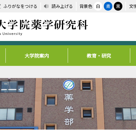
ふりがなをつける
読み上げる
背景色
白
青
黒
文
大学院案内
教育・研究