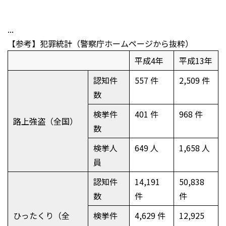
...
【参考】犯罪統計（警察庁ホームページから抜粋）
平成4年
平成13年
認知件
557 件
2,509 件
数
検挙件
401 件
968 件
路上強盗（全国）
数
検挙人
649 人
1,658 人
員
認知件
14,191
50,838
数
件
件
ひったくり（全
検挙件
4,629 件
12,925