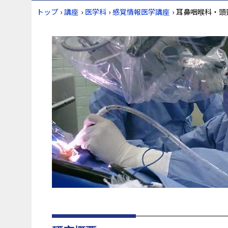
トップ
›
講座
›
医学科
›
感覚情報医学講座
›
耳鼻咽喉科・頭