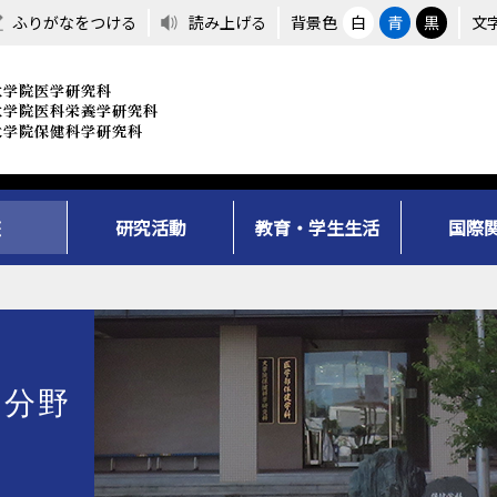
ふりがなをつける
読み上げる
背景色
白
青
黒
文
座
研究活動
教育・学生生活
国際
学分野