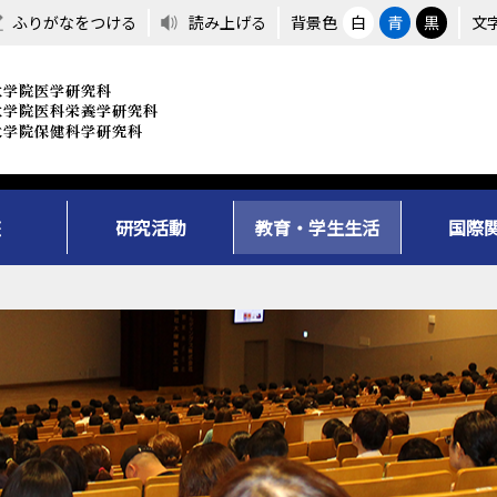
ふりがなをつける
読み上げる
背景色
白
青
黒
文
座
研究活動
教育・学生生活
国際