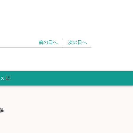
前の日へ
次の日へ
セス
課