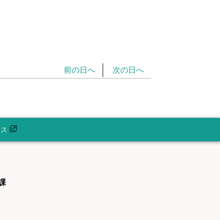
前の日へ
次の日へ
セス
課