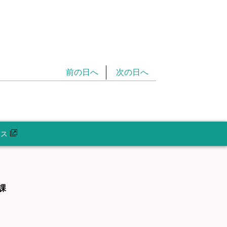
前の日へ
次の日へ
セス
課