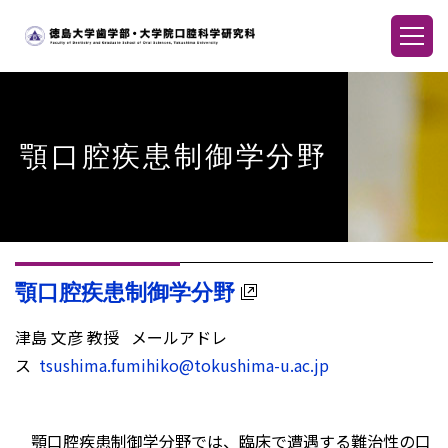
顎口腔疾患制御学分野
顎口腔疾患制御学分野
津島 文彦 教授 メールアドレ
ス
tsushima.fumihiko@tokushima-u.ac.jp
顎口腔疾患制御学分野では、臨床で遭遇する難治性の口