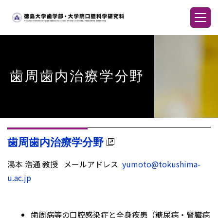
歯周歯内治療学分野
歯周歯内治療学分野
湯本 浩通 教授 メールアドレス
yumoto@tokushima-
u.ac.jp
歯周病等の口腔感染症と全身疾患（糖尿病・腎臓病