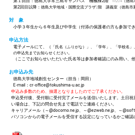
第１回目：徳島大学常三島キャンパス 機械棟2階
M204
（徳島
第2回目以降：
徳島大学地域・国際交流プラザ2階 講義室
（徳島市
対 象
小学３年生から６年生及び中学生（付添の保護者の方も参加で
申込方法
電子メールにて、（
「氏名（ふりがな）」、
「学年」、
「学校名」
の申込先までお知らせください。
（ここでお知らせいただいた氏名等は参加者確認にのみ用い、
お申込み先
徳島大学地域創生センター（担当：岡田）
E-mail：cr-office@tokushima-u.ac.jp
申込み多数のため、抽選となりましたのでご了承ください。
申込受付後、受付順に受付完了メールを送信いたします。土日祝
い場合は、下記の問合せ先まで電話でご連絡ください。
キャリアメール（～@docomo.ne.jp、～@ezweb.ne.jp、～
パソコンからの電子メールを受信する設定になっているかご確認