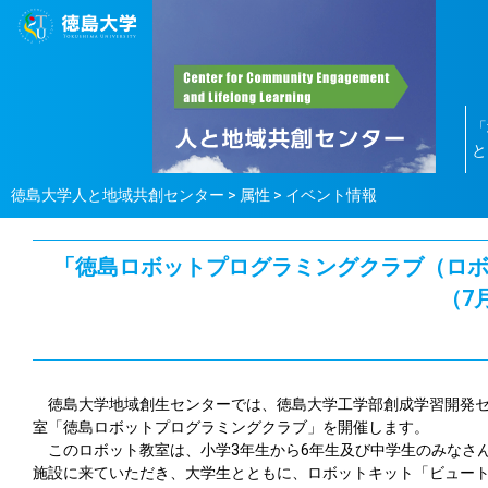
「
と
徳島大学人と地域共創センター
>
属性
>
イベント情報
「徳島ロボットプログラミングクラブ（ロボ
（7
徳島大学地域創生センターでは、徳島大学工学部創成学習開発セ
室「徳島ロボットプログラミングクラブ」を開催します。
このロボット教室は、小学3年生から6年生及び中学生のみなさん
施設に来ていただき、大学生とともに、ロボットキット「ビュート 