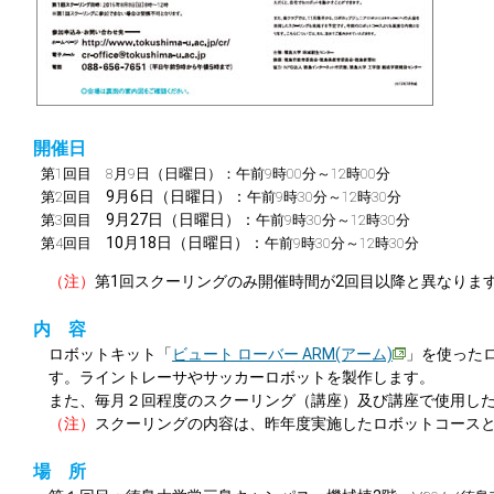
開催日
第1回目 8月9日（日曜日）：午前9時00分～12時00分
9月6日（日曜日）：
第2回目
午前9時30分～12時30分
9月27日（日曜日）：
第3回目
午前9時30分～12時30分
10月18日（日曜日）：
第4回目
午前9時30分～12時30分
（注）
第1回スクーリングのみ開催時間が2回目以降と異なりま
内 容
ロボットキット「
ビュート ローバー ARM(アーム)
」を使った
す。ライントレーサやサッカーロボットを製作します。
また、毎月２回程度のスクーリング（講座）及び講座で使用し
（注）
スクーリングの内容は、昨年度実施したロボットコース
場 所