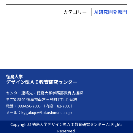
カテゴリー
AI研究開発部門
徳島大学
デザイン型ＡＩ教育研究センター
センター連絡先：徳島大学学務部教育支援課
〒770-8502 徳島市南常三島町1丁目1番地
電話：088-656-7095 （内線：82-7095）
メール：kygakujc＠tokushima-u.ac.jp
Copyright© 徳島大学デザイン型ＡＩ教育研究センター All Rights
Reserved.