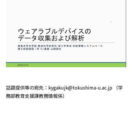
話題提供等の宛先：kygakujk@tokushima-u.ac.jp （学
務部教育支援課教務情報係）