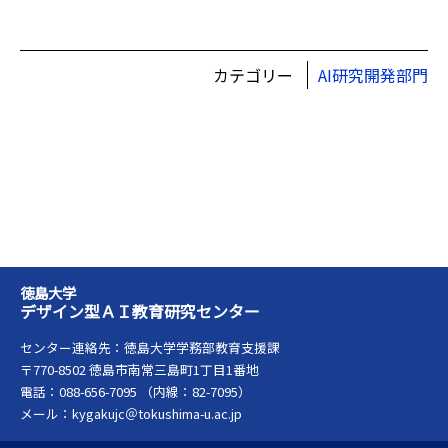
カテゴリー
AI研究開発部門
徳島大学
デザイン型ＡＩ教育研究センター
センター連絡先：徳島大学学務部教育支援課
〒770-8502 徳島市南常三島町1丁目1番地
電話：088-656-7095 （内線：82-7095）
メール：kygakujc＠tokushima-u.ac.jp