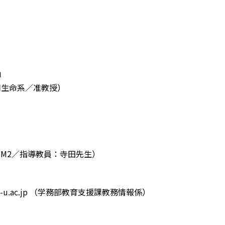
」
用生命系／准教授）
M2／指導教員：寺田先生）
ma-u.ac.jp （学務部教育支援課教務情報係）