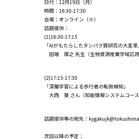
日付：12月19日（月）
時間：16:30-17:30
会場：オンライン（※）
話題提供：
(1)16:30-17:15
「AIがもたらしたタンパク質研究の大変革
田端 厚之 先生（生物資源産業学域応
(2)17:15-17:30
「深層学習による歩行者の転倒検知」
大西 葵 さん（知能情報システムコース
話題提供等の宛先：kygakujk@tokushi
次回以降の予定：