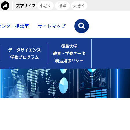
黒
文字サイズ
小さく
標準
大きく
Iセンター相談室
サイトマップ
徳島大学
データサイエンス
教育・学修データ
学修プログラム
利活用ポリシー