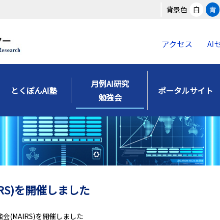
背景色
白
青
アクセス
A
月例AI研究
とくぽんAI塾
ポータルサイト
勉強会
IRS)を開催しました
強会(MAIRS)を開催しました