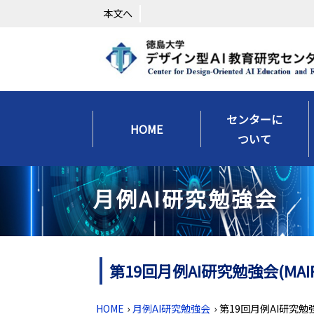
本文へ
センターに
HOME
ついて
月例AI研究勉強会
第19回月例AI研究勉強会(MA
HOME
›
月例AI研究勉強会
›
第19回月例AI研究勉