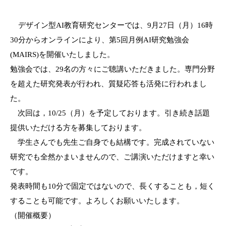
デザイン型
AI
教育研究
センターでは
、9
月27
日
（月）
16
時
30
分から
オンラインにより、
第5
回
月例
AI
研究勉強会
(MAIRS
)
を開催いたしました。
勉強会では、29名の方々にご聴講いただきました。
専門分野
を超えた研究発表が行われ、質疑応答も活発に行われまし
た
。
次回は
，10
/25
（
月）を予定して
おります。引き続き話
題
提供いただける方を募集して
おります。
学生さんでも先生ご自身でも結構
です。完成
されていない
研究でも全然かまいません
ので、ご講
演いただけますと幸い
です。
発表
時間も
10
分で固定ではない
ので、長く
することも，短く
することも可能
です。よろしくお願いいたします。
（開催概要）