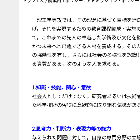
トップ
›
大学院案内
›
ポリシー
›
アドミッション・ポリシー
理工学専攻では，その理念に基づく目標を達成
げ，それを実現するための教育課程編成・実施
て，これまでの先人の卓越した学術及び文化を
かつ未来へと飛躍できる人材を養成する。その
の協働性を有し，さらには社会の多様性を認識
る資質がある，次のような人を求める。
1.知識・技能，関心・意欲
社会人としてだけでなく，研究者あるいは技術
た科学技術の習得に意欲的に取り組む気概があ
2.思考力・判断力・表現力等の能力
与えられた問題に対して，自身の専門分野の立