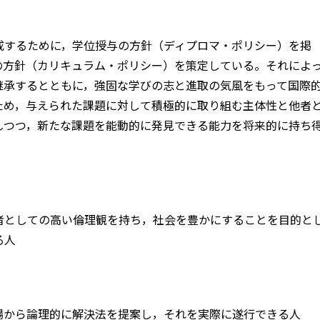
するために，学位授与の方針（ディプロマ・ポリシー）を掲
の方針（カリキュラム・ポリシー）を策定している。それによ
継承するとともに，強固な学びの志と進取の気風をもって国際
ため，与えられた課題に対して積極的に取り組む主体性と他者
しつつ，新たな課題を能動的に発見できる能力を将来的に持ち
者としての高い倫理観を持ち，社会を豊かにすることを目的と
る人
場から論理的に解決法を提案し，それを実際に遂行できる人