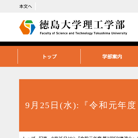
本文へ
トップ
学部案内
9月25日(水):『令和元年