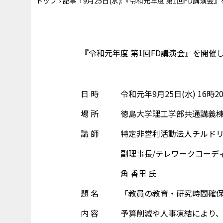
トップ
›
記事
›
9月25日(水):『令和元年度 第1回FD講演会
『令和元年度 第1回FD講演会』を開催
日 時
令和元年9月25日(水) 16時2
場 所
徳島大学理工学部共通講義棟4
講 師
特定非営利活動法人チルド
副理事長/テレワークコーデ
角 香里 氏
題 名
「教員の教育・研究時間確
内 容
予算削減や人事凍結により