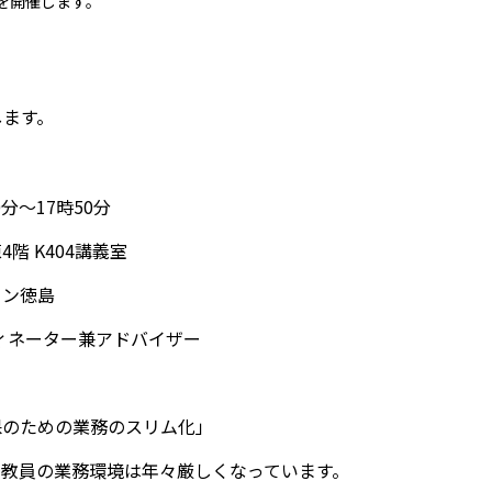
』を開催します。
します。
0分～17時50分
階 K404講義室
リン徳島
ィネーター兼アドバイザー
保のための業務のスリム化」
、教員の業務環境は年々厳しくなっています。