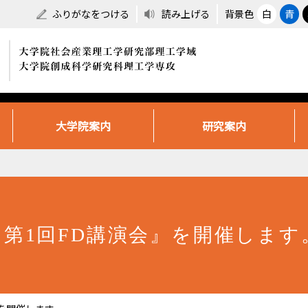
ふりがなをつける
読み上げる
背景色
白
青
大学院案内
研究案内
度 第1回FD講演会』を開催します