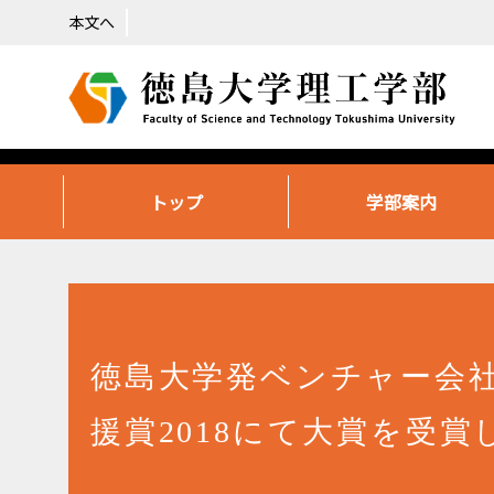
本文へ
トップ
学部案内
徳島大学発ベンチャー会
援賞2018にて大賞を受賞