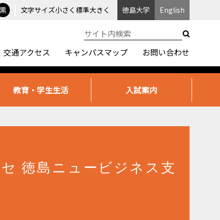
黒
文字サイズ
小さく
標準
大きく
徳島大学
English
交通アクセス
キャンパスマップ
お問い合わせ
教育・学生生活
入試案内
セ 徳島ニュービジネス支