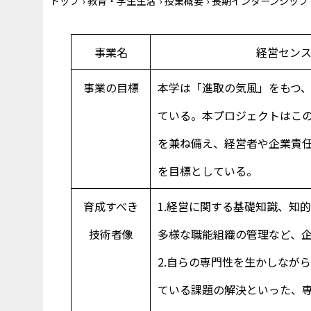
トップ
›
教育・学生生活
›
授業概要
›
長期インターンシップ
事業名
経営セン
事業の目標
本学は「進取の気風」をもつ
ている。本プロジェクトはこ
を兼ね備え、経営者や企業責
を目標としている。
育成すべき
1.経営に関する基礎知識、知
技術者像
多様な職能組織の管理など、
2.自らの専門性を生かしなが
ている課題の解決といった、