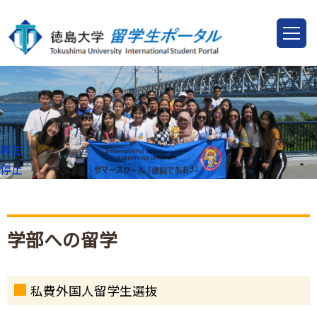
再生
停止
学部への留学
私費外国人留学生選抜