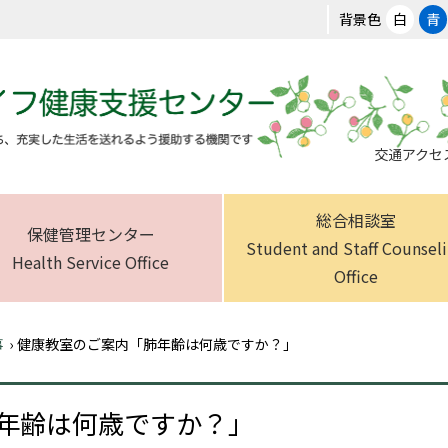
背景色
白
青
交通アクセ
総合相談室
保健管理センター
Student and Staff Counsel
Health Service Office
Office
事
›
健康教室のご案内「肺年齢は何歳ですか？」
年齢は何歳ですか？」