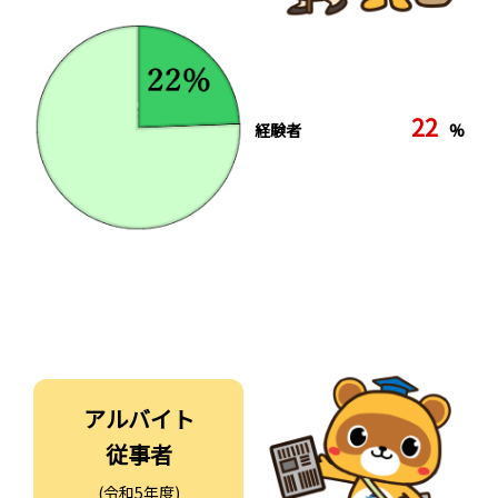
22
経験者
%
アルバイト
従事者
(令和5年度)