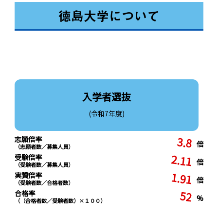
徳島大学について
入学者選抜
(令和7年度)
3.8
志願倍率
倍
（志願者数／募集人員）
2.11
受験倍率
倍
（受験者数／募集人員）
1.91
実質倍率
倍
（受験者数／合格者数）
52
合格率
%
（（合格者数／受験者数）×１００）