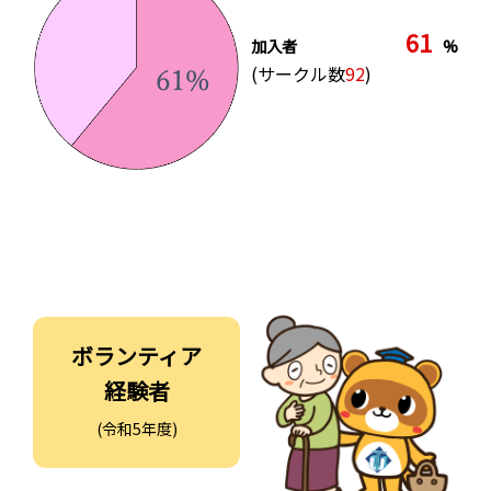
61
加入者
%
(サークル数
92
)
ボランティア
経験者
(令和5年度)