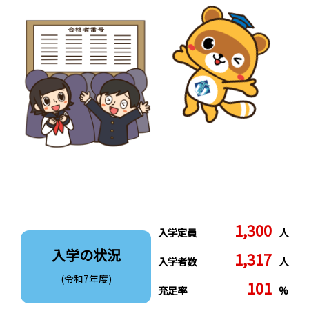
1,300
入学定員
人
入学の状況
1,317
入学者数
人
(令和7年度)
101
充足率
%