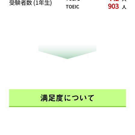
受験者数
(1年生)
903
TOEIC
人
満足度について