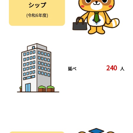
シップ
(令和6年度)
240
延べ
人