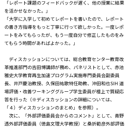
「レポート課題のフィードバックが遅く、他の授業に結果
を活かせなかった。」
「大学に入学して初めてレポートを書いたので、レポート
の書き方指導をもっと丁寧に行って欲しかった。一度レポ
ートをみてもらったが、もう一度自分で修正したものをみ
てもらう時間があればよかった。」
ディスカッションについては、総合教育センター教育改
革推進部門の吉田博講師が務め、パネリストとして、赤池
雅史大学教育再生加速プログラム実施専門委員会副委員
長、井戸慶治教授、久保田祐歌特任助教、沖田和也SIH 道
場評価・改善ワーキンググループ学生委員が檀上で質疑応
答を行った（※ディスカッションの詳細については、
「４）ディスカッションのまとめ」を参照）。
次に、「外部評価委員会からのコメント」として、青野
透外部評価委員（徳島文理大学教授）と桑折範彦外部評価