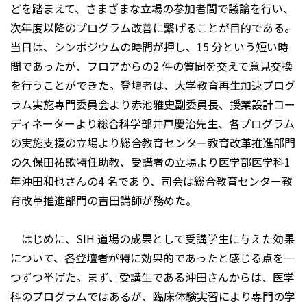
どを踏まえて、さまざまな立場の参加者間で議論を行い、
次年度以降のプログラム改善に繋げることが目的である。
当日は、シンポジウムの時間が押し、15 分という短い時
間であったが、フロアからの2 件の質問を交えて意見交換
を行うことができた。登壇者は、大学教育再生加速プログ
ラム実施専門委員会より赤池雅史副委員長、授業設計コー
ディネーターより総合科学部井戸慶治先生、各プログラム
の実施支援の立場より総合教育センター教育改革推進部門
の久保田祐歌特任助教、受講者の立場より医学部医学科1
年沖田和也さんの4 名であり、司会は総合教育センター教
育改革推進部門の吉田講師が務めた。
はじめに、SIH 道場の成果として受講学生に与えた効果
について、各登壇者が特に効果的であったと感じる点を一
つずつ挙げた。まず、受講生である沖田さんからは、医学
科のプログラムではあるが、臨床体験実習により専門の学