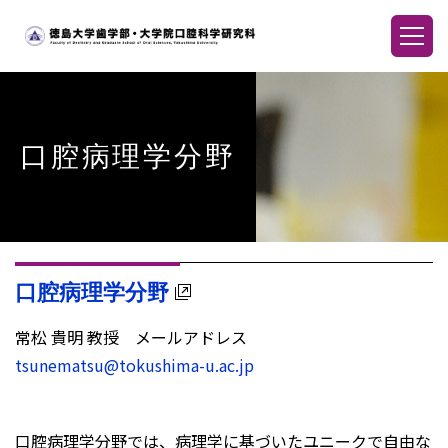
口腔病理学分野
口腔病理学分野
常松 貴明 教授 メールアドレス
tsunematsu@tokushima-u.ac.jp
口腔病理学分野では、病理学に基づいたユニークで自由な