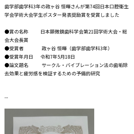
歯学部歯学科3年の政ヶ谷 恒暉さんが第74回日本口腔衛生
学会学術大会学生ポスター発表奨励賞を受賞しました
●賞の名称 日本顕微鏡歯科学会第21回学術大会・総
会大会長賞
●受賞者 政ヶ谷 恒暉（歯学部歯学科3年）
●受賞年月日 令和7年5月18日
●論文題名 サークル・バイブレーション法の歯垢除
去効果と疲労感を検証するための予備的研究
...