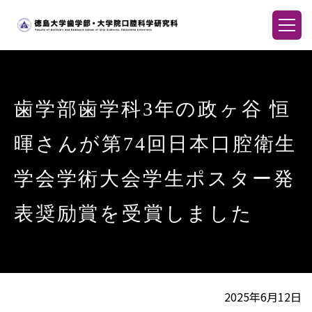
歯学部歯学科3年の政ヶ谷 恒
暉さんが第74回日本口腔衛生
学会学術大会学生ポスター発
表奨励賞を受賞しました
2025年6月12日